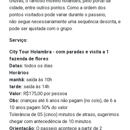
chuvas, o famoso moinho holandês, pelo portal da
cidade, entre outros pontos. Como a ordem dos
pontos visitados pode variar durante o passeio,
não segue necessariamente uma sequência descrita, e
pode ser ajustada com o grupo.
Serviço:
City Tour Holambra - com paradas e visita a 1
fazenda de flores
Datas:
todos os dias
Horários
manhã:
s
aída às 10h
tarde:
saída às 14h
Valor:
R$175,00 por pessoa
Obs:
crianças até 6 anos não pagam (no colo), de 6 a
10 anos pagam 50% do valor
Tolerância de 05 (cinco) minutos de atraso, sugerimos
chegar com antecedência de 10 minutos.
Orientação:
O passeio acontece a partir de 2