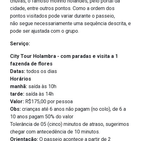
chuvas, o famoso moinho holandês, pelo portal da
cidade, entre outros pontos. Como a ordem dos
pontos visitados pode variar durante o passeio,
não segue necessariamente uma sequência descrita, e
pode ser ajustada com o grupo.
Serviço:
City Tour Holambra - com paradas e visita a 1
fazenda de flores
Datas:
todos os dias
Horários
manhã:
s
aída às 10h
tarde:
saída às 14h
Valor:
R$175,00 por pessoa
Obs:
crianças até 6 anos não pagam (no colo), de 6 a
10 anos pagam 50% do valor
Tolerância de 05 (cinco) minutos de atraso, sugerimos
chegar com antecedência de 10 minutos.
Orientação:
O passeio acontece a partir de 2