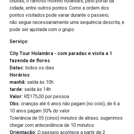
chuvas, o famoso moinho holandês, pelo portal da
cidade, entre outros pontos. Como a ordem dos
pontos visitados pode variar durante o passeio,
não segue necessariamente uma sequência descrita, e
pode ser ajustada com o grupo.
Serviço:
City Tour Holambra - com paradas e visita a 1
fazenda de flores
Datas:
todos os dias
Horários
manhã:
s
aída às 10h
tarde:
saída às 14h
Valor:
R$175,00 por pessoa
Obs:
crianças até 6 anos não pagam (no colo), de 6 a
10 anos pagam 50% do valor
Tolerância de 05 (cinco) minutos de atraso, sugerimos
chegar com antecedência de 10 minutos.
Orientação:
O passeio acontece a partir de 2