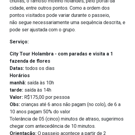
chuvas, o famoso moinho holandês, pelo portal da
cidade, entre outros pontos. Como a ordem dos
pontos visitados pode variar durante o passeio,
não segue necessariamente uma sequência descrita, e
pode ser ajustada com o grupo.
Serviço:
City Tour Holambra - com paradas e visita a 1
fazenda de flores
Datas:
todos os dias
Horários
manhã:
s
aída às 10h
tarde:
saída às 14h
Valor:
R$175,00 por pessoa
Obs:
crianças até 6 anos não pagam (no colo), de 6 a
10 anos pagam 50% do valor
Tolerância de 05 (cinco) minutos de atraso, sugerimos
chegar com antecedência de 10 minutos.
Orientação:
O passeio acontece a partir de 2