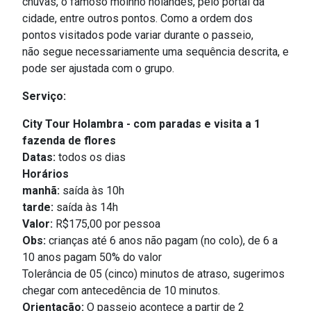
chuvas, o famoso moinho holandês, pelo portal da
cidade, entre outros pontos. Como a ordem dos
pontos visitados pode variar durante o passeio,
não segue necessariamente uma sequência descrita, e
pode ser ajustada com o grupo.
Serviço:
City Tour Holambra - com paradas e visita a 1
fazenda de flores
Datas:
todos os dias
Horários
manhã:
s
aída às 10h
tarde:
saída às 14h
Valor:
R$175,00 por pessoa
Obs:
crianças até 6 anos não pagam (no colo), de 6 a
10 anos pagam 50% do valor
Tolerância de 05 (cinco) minutos de atraso, sugerimos
chegar com antecedência de 10 minutos.
Orientação:
O passeio acontece a partir de 2