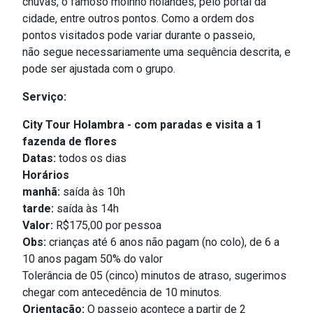
chuvas, o famoso moinho holandês, pelo portal da
cidade, entre outros pontos. Como a ordem dos
pontos visitados pode variar durante o passeio,
não segue necessariamente uma sequência descrita, e
pode ser ajustada com o grupo.
Serviço:
City Tour Holambra - com paradas e visita a 1
fazenda de flores
Datas:
todos os dias
Horários
manhã:
s
aída às 10h
tarde:
saída às 14h
Valor:
R$175,00 por pessoa
Obs:
crianças até 6 anos não pagam (no colo), de 6 a
10 anos pagam 50% do valor
Tolerância de 05 (cinco) minutos de atraso, sugerimos
chegar com antecedência de 10 minutos.
Orientação:
O passeio acontece a partir de 2