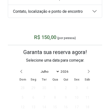
Contato, localização e ponto de encontro
R$ 150,00
(por pessoa)
Garanta sua reserva agora!
Selecione uma data para começar.
Date
Dom
Seg
Ter
Qua
Qui
Sex
Sáb
28
29
30
1
2
3
4
5
6
7
8
9
10
11
12
13
14
15
16
17
18