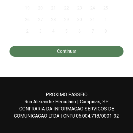
19
20
21
22
23
24
25
26
27
28
29
30
31
1
2
3
4
5
6
7
8
PRÓXIMO PASSEIO
Rua Alexandre Herculano | Campinas, SP
CONFRARIA DA INFORMACAO SERVICOS DE
COMUNICACAO LTDA | CNPJ 06.004.718/0001-32