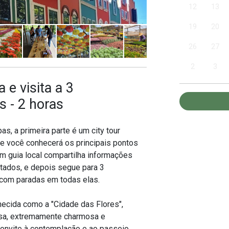
12
13
19
20
26
27
2
3
 e visita a 3
s - 2 horas
s, a primeira parte é um city tour
e você conhecerá os principais pontos
um guia local compartilha informações
sitados, e depois segue para 3
m com paradas em todas elas.
ecida como a "Cidade das Flores",
esa, extremamente charmosa e
onvite à contemplação e ao passeio.