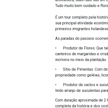
Tudo muito bem cuidado e flori
É
um tour completo pela histór
sua principal atividade econômi
primeiros imigrantes holandes
As paradas do passeio ocorrem
•
Produtor de Flores: Que ta
canteiros de margaridas e cri
incríveis no meio da plantação.
•
Sítio de Pimentas: C
om
di
propriedade como geléias, lico
•
Produtor de
cactos e sucu
lindo arranjo de suculentas para
Com duração aproximada de 2 h
completa da história e dos co