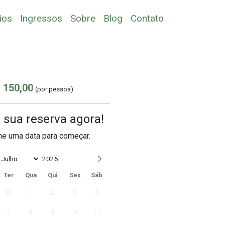
ios
Ingressos
Sobre
Blog
Contato
 150,00
(por pessoa)
 sua reserva agora!
ne uma data para começar.
Date
Ter
Qua
Qui
Sex
Sáb
30
1
2
3
4
7
8
9
10
11