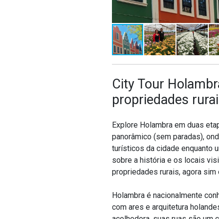
City Tour Holambra
propriedades rurai
Explore Holambra em duas etapa
panorâmico (sem paradas), ond
turísticos da cidade enquanto 
sobre a história e os locais vi
propriedades rurais, agora si
Holambra é nacionalmente conh
com
ares e arquitetura holand
acolhedora, suas ruas são um c