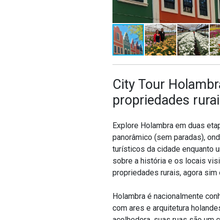
City Tour Holambra
propriedades rurai
Explore Holambra em duas etapa
panorâmico (sem paradas), ond
turísticos da cidade enquanto 
sobre a história e os locais vi
propriedades rurais, agora si
Holambra é nacionalmente conh
com
ares e arquitetura holand
acolhedora, suas ruas são um c