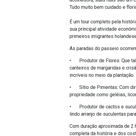
Tudo muito bem cuidado e flori
É
um tour completo pela histór
sua principal atividade econômi
primeiros imigrantes holandes
As paradas do passeio ocorrem
•
Produtor de Flores: Que ta
canteiros de margaridas e cri
incríveis no meio da plantação.
•
Sítio de Pimentas: C
om
di
propriedade como geléias, lico
•
Produtor de
cactos e sucu
lindo arranjo de suculentas para
Com duração aproximada de 2 h
completa da história e dos co