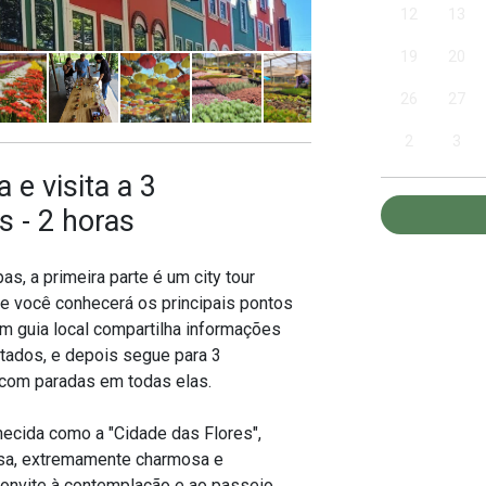
12
13
19
20
26
27
2
3
 e visita a 3
s - 2 horas
s, a primeira parte é um city tour
e você conhecerá os principais pontos
um guia local compartilha informações
sitados, e depois segue para 3
m com paradas em todas elas.
ecida como a "Cidade das Flores",
esa, extremamente charmosa e
onvite à contemplação e ao passeio.